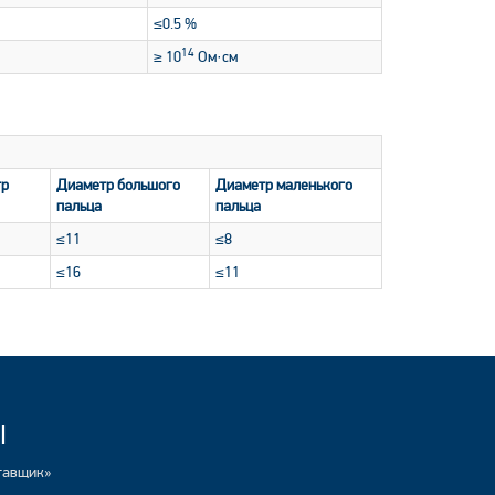
≤0.5 %
14
≥ 10
Ом·см
тр
Диаметр большого
Диаметр маленького
пальца
пальца
≤11
≤8
≤16
≤11
Ы
тавщик»