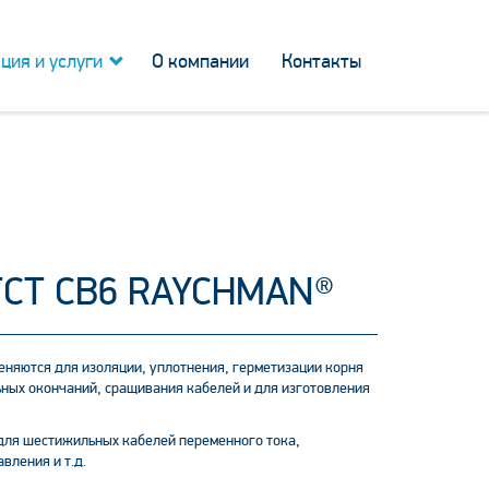
ция и услуги
О компании
Контакты
СТ СВ6 RAYCHMAN®
еняются для изоляции, уплотнения, герметизации корня
ьных окончаний, сращивания кабелей и для изготовления
для шестижильных кабелей переменного тока,
вления и т.д.