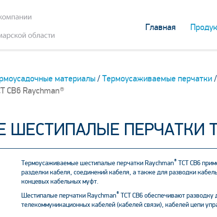
Главная
Продук
рмоусадочные материалы
/
Термоусаживаемые перчатки
/
Т СВ6 Raychman®
 ШЕСТИПАЛЫЕ ПЕРЧАТКИ Т
®
Термоусаживаемые шестипалые перчатки Raychman
ТСТ СВ6 прим
разделки кабеля, соединений кабеля, а также для разводки кабел
концевых кабельных муфт.
®
Шестипалые перчатки Raychman
ТСТ СВ6 обеспечивают разводку 
телекоммуникационных кабелей (кабелей связи), кабелей цепи упра