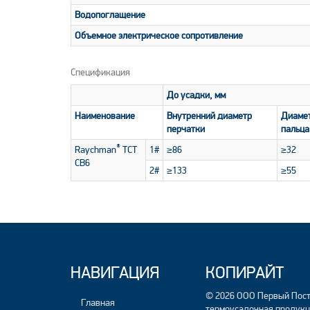
Водопоглащение
Объемное электрическое сопротивление
Спецификация
До усадки, мм
Наименование
Внутренний диаметр
Диамет
перчатки
пальца
®
Raychman
ТСТ
1#
≥86
≥32
СВ6
2#
≥133
≥55
НАВИГАЦИЯ
КОПИРАЙТ
© 2026 ООО Первый Пост
Главная
термоусадочная продукц