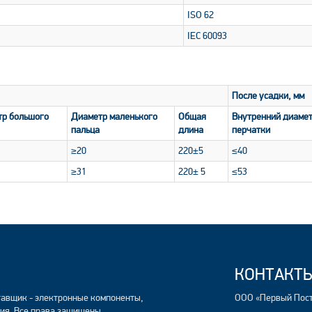
ISO 62
IEC 60093
После усадки, мм
р большого
Диаметр маленького
Общая
Внутренний диаме
пальца
длина
перчатки
≥20
220±5
≤40
≥31
220± 5
≤53
КОНТАКТ
авщик - электронные компоненты,
ООО «Первый Пос
ия. Все права защищены.