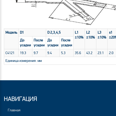
Модель
D1
D 2,3,4,5
L1
L2
L3
s1
±10%
±10%
±10%
±20
До
После
До
После
усадки
усадки
усадки
усадки
C4121
19.3
9.7
9.4
5.3
35.6
43.2
23.1
2.0
Единица измерения: мм
НАВИГАЦИЯ
Главная