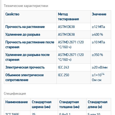
Технические характеристики
Свойство
Метод
Значение
тестирования
Прочность на растяжение
ASTM D638
≥12 МПа
Удлинение до разрыва
ASTM D638
≥400 %
Прочность на растяжение после
ASTMD 2671 (120
≥10 МПа
старения
°C/160 ч)
Удлинение до разрыва после
ASTMD 2671 (120
≥350 %
старения
°C/160 ч)
Электрическая прочность
IEC 243
≥20 кВ/мм
14
Обьемное электрическое
IEC 250
≥1×10
сопротивление
Ом·см
Спецификация
Наименование
Стандартная
Стандартная
Стандартная
ширина (мм)
толщина (мм)
длина (м)
TCT TAPE
25
0,8±0,1
5 или 10