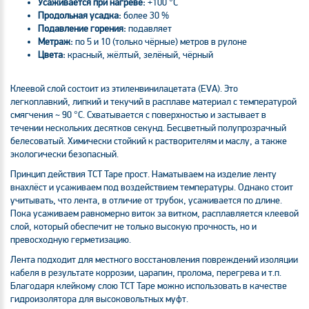
Усаживается при нагреве:
+100 °С
Продольная усадка:
более 30 %
Подавление горения:
подавляет
Метраж:
по 5 и 10 (только чёрные) метров в рулоне
Цвета:
красный, жёлтый, зелёный, чёрный
Клеевой слой состоит из этиленвинилацетата (EVA). Это
легкоплавкий, липкий и текучий в расплаве материал с температурой
смягчения ~ 90 °С. Схватывается с поверхностью и застывает в
течении нескольких десятков секунд. Бесцветный полупрозрачный
белесоватый. Химически стойкий к растворителям и маслу, а также
экологически безопасный.
Принцип действия TCT Tape прост. Наматываем на изделие ленту
внахлёст и усаживаем под воздействием температуры. Однако стоит
учитывать, что лента, в отличие от трубок, усаживается по длине.
Пока усаживаем равномерно виток за витком, расплавляется клеевой
слой, который обеспечит не только высокую прочность, но и
превосходную герметизацию.
Лента подходит для местного восстановления повреждений изоляции
кабеля в результате коррозии, царапин, пролома, перегрева и т.п.
Благодаря клейкому слою TCT Tape можно использовать в качестве
гидроизолятора для высоковольтных муфт.