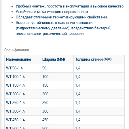
Удобный монтаж, простота в эксплуатации и высокое качество.
Устойчива к механическим повреждениям.
Обладает отличными герметизирующими свойствами.
Высокая устойчивость к давлению жидкости
(гидростатическому давлению), воздействию бактерий,
плесени и электрохимической коррозии.
Спецификация
Наименование
Ширина (MM)
Толщина стенки (MM)
WT 50-1.4
50
1,4
WT 100-1.4
100
1,4
WT 150-1.4
150
1,4
WT 200-1.4
200
1,4
WT 250-1.4
250
1,4
WT 300-1.4
300
1,4
WT 450-1.4
450
1,4
WT 500-1.4
500
1,4