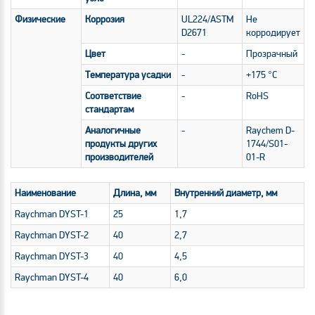
Физические
Коррозия
UL224/ASTM
Не
D2671
корродирует
Цвет
-
Прозрачный
Температура усадки
-
+175 °С
Соответствие
-
RoHS
стандартам
Аналогичные
-
Raychem D-
продукты других
1744/S01-
производителей
01-R
Наименование
Длина, мм
Внутренний диаметр, мм
Raychman DYST-1
25
1,7
Raychman DYST-2
40
2,7
Raychman DYST-3
40
4,5
Raychman DYST-4
40
6,0