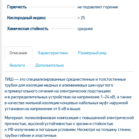
Горючесть
не подавляет горение
Кислородный индекс
> 25
Химическая стойкость
средняя
Описание
Характеристики
Размерный ряд
Аналоги
Дополнительно
ТИШ — это специализированные среднестенные и толстостенные
трубки для изоляции медных и алюминиевых шин круглого
и прямоугольного сечения на электрических подстанциях
и в распределительных устройствах на напряжение 1–24 кВ, а также
в качестве жильной изоляции концевых кабельных муфт наружной
установки на напряжение от 6 кВ и выше.
Материал: полиолефиновая композиция с повышенной электрической
прочностью, высокой устойчивостью к эрозии и стойкостью
к
УФ-излучению
и погодным условиям. Несмотря на толщину стенки,
трубки гибкие и эластичные.