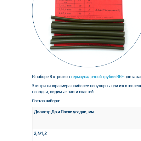
В наборе 8 отрезков
термоусадочной трубки RBF
цвета ха
Эти три типоразмера наиболее популярны при изготовлен
поводки, видимые части снастей.
Состав набора:
Диаметр До и После усадки, мм
2,4/1,2