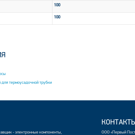
100
100
ИЯ
осы
й для термоусадочной трубки
КОНТАКТ
авщик - электронные компоненты,
ООО «Первый Пос