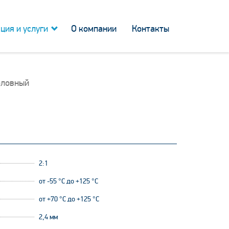
ция и услуги
О компании
Контакты
оловный
2:1
от -55 °C до +125 °C
от +70 °С до +125 °С
2,4 мм