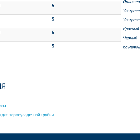
Оранжев
0
5
Ультраж
0
5
Ультраз
Красный
0
5
Черный
0
5
по налич
ИЯ
осы
й для термоусадочной трубки