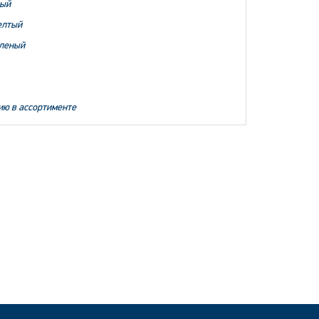
ый
елтый
еленый
ию в ассортименте