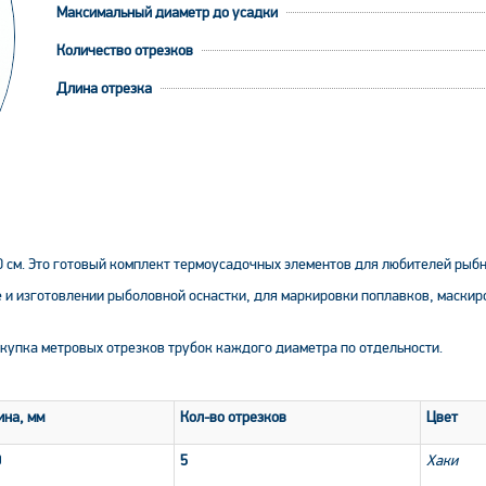
Максимальный диаметр до усадки
Количество отрезков
Длина отрезка
0 см. Это готовый комплект термоусадочных элементов для любителей рыбн
и изготовлении рыболовной оснастки, для маркировки поплавков, маскир
купка метровых отрезков трубок каждого диаметра по отдельности.
ина, мм
Кол-во отрезков
Цвет
0
5
Хаки