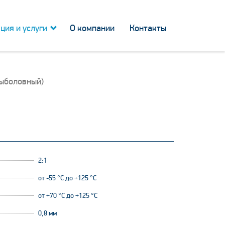
ция и услуги
О компании
Контакты
рыболовный)
2:1
от -55 °C до +125 °C
от +70 °С до +125 °С
0,8 мм