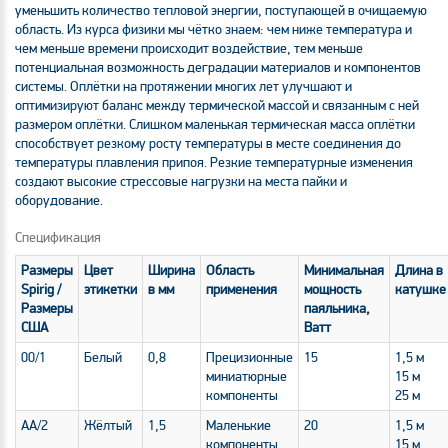
уменьшить количество тепловой энергии, поступающей в очищаемую
область. Из курса физики мы чётко знаем: чем ниже температура и
чем меньше времени происходит воздействие, тем меньше
потенциальная возможность деградации материалов и компонентов
системы. Оплётки на протяжении многих лет улучшают и
оптимизируют баланс между термической массой и связанным с ней
размером оплётки. Слишком маленькая термическая масса оплётки
способствует резкому росту температуры в месте соединения до
температуры плавления припоя. Резкие температурные изменения
создают высокие стрессовые нагрузки на места пайки и
оборудование.
Спецификация
Размеры
Цвет
Ширина
Область
Минимальная
Длина в
Spirig /
этикетки
в мм
применения
мощность
катушке
Размеры
паяльника,
США
Ватт
00/1
Белый
0,8
Прецизионные
15
1,5 м
миниатюрные
15 м
компоненты
25 м
AA/2
Жёлтый
1,5
Маленькие
20
1,5 м
компоненты,
15 м