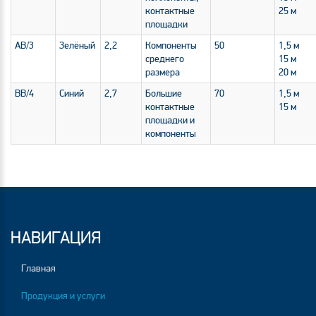
контактные
25 м
площадки
AB/3
Зелёный
2,2
Компоненты
50
1,5 м
среднего
15 м
размера
20 м
BB/4
Синий
2,7
Большие
70
1,5 м
контактные
15 м
площадки и
компоненты
НАВИГАЦИЯ
Главная
Продукция и услуги