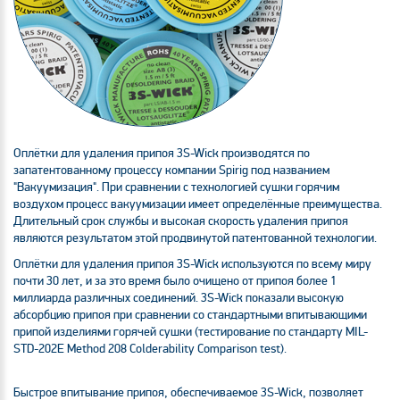
Оплётки для удаления припоя 3S-Wick производятся по
запатентованному процессу компании Spirig под названием
"Вакуумизация". При сравнении с технологией сушки горячим
воздухом процесс вакуумизации имеет определённые преимущества.
Длительный срок службы и высокая скорость удаления припоя
являются результатом этой продвинутой патентованной технологии.
Оплётки для удаления припоя 3S-Wick используются по всему миру
почти 30 лет, и за это время было очищено от припоя более 1
миллиарда различных соединений. 3S-Wick показали высокую
абсорбцию припоя при сравнении со стандартными впитывающими
припой изделиями горячей сушки (тестирование по стандарту MIL-
STD-202E Method 208 Colderability Comparison test).
Быстрое впитывание припоя, обеспечиваемое 3S-Wick, позволяет