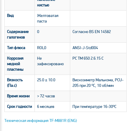
кистью
Вид
Желтоватая
паста
Содержание
0
Согласно BS EN 14582
галогенов
Тип флюса
ROL0
ANSI-J-Std004
Коррозия
Не
PC TM 650 2.6.15 C
медной
зафиксировано
пластины
Вязкость
25.0 ± 10.0
Вискозиметр Малькома, PCU-
(Па.с)
205 при 20 ºС, 10 об/мин
Время жизни
> 72 часов
Срок годности
6 месяцев
При температуре 16-30ºС
Техническая информация TF-M881R (ENG)