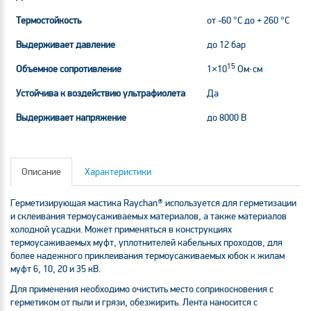
Термостойкость
от -60 °C до + 260 °C
Выдерживает давление
до 12 бар
15
Объемное сопротивление
1×10
Ом·см
Устойчива к воздействию ультрафиолета
Да
Выдерживает напряжение
до 8000 В
Описание
Характеристики
Герметизирующая мастика Raychan® используется для герметизации
и склеивания термоусаживаемых материалов, а также материалов
холодной усадки. Может применяться в конструкциях
термоусаживаемых муфт, уплотнителей кабельных проходов, для
более надежного приклеивания термоусаживаемых юбок к жилам
муфт 6, 10, 20 и 35 кВ.
Для применения необходимо очистить место соприкосновения с
герметиком от пыли и грязи, обезжирить. Лента наносится с