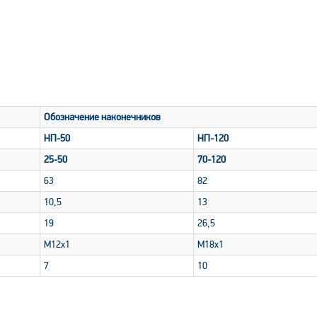
Обозначение наконечников
НП-50
НП-120
25-50
70-120
63
82
10,5
13
19
26,5
M12x1
M18x1
7
10