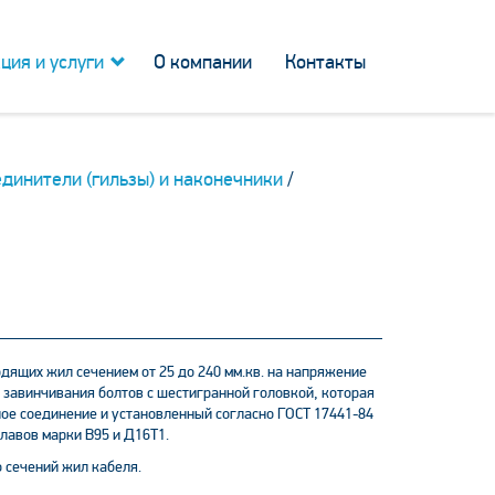
ция и услуги
О компании
Контакты
динители (гильзы) и наконечники
/
ящих жил сечением от 25 до 240 мм.кв. на напряжение
 завинчивания болтов с шестигранной головкой, которая
ое соединение и установленный согласно ГОСТ 17441-84
лавов марки В95 и Д16Т1.
 сечений жил кабеля.