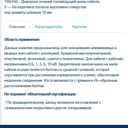
150/240 – Диапазон сечений токоведущей жилы кабеля;
У — На изделии в лопатке выполнено отверстие
под диаметр шпильки 16 мм
Описание
Характеристики
Чертежи
Область применения:
Данные изделия предназначены для оконцевания алюминиевых и
медных жил кабеля с изоляцией: бумажной маслопропитанной,
пластиковой, резиновой, сшитого полиэтилена. Для кабеля с рабочим
напряжением 0,6; 1; 3; 6; 10 кВ. Закрепление наконечника на жиле
кабеля осуществляется болтом со срывной головкой, которая
скручивается при достижении определенного усилия, обеспечивая
надежное соединение. Изготавливается с прямым и «V»-образным
расположением болтов.
Не подлежит обязательной сертификации.
* По предварительному заказу возможно изготовление с
гальваническим покрытием и других типоразмеров.